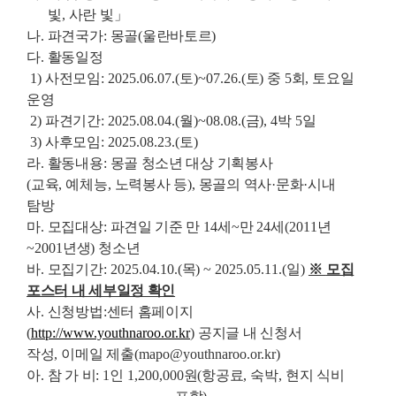
빛
,
사란 빛
」
나
.
파견국가
:
몽골
(
울란바토르
)
다
.
활동일정
1)
사전모임
: 2025.06.07.(
토
)~07.26.(
토
)
중
5
회
,
토요일
운영
2)
파견기간
: 2025.08.04.(
월
)~08.08.(
금
), 4
박
5
일
3)
사후모임
: 2025.08.23.(
토
)
라
.
활동내용
:
몽골 청소년 대상 기획봉사
(
교육
,
예체능
,
노력봉사 등
),
몽골의 역사
·
문화
·
시내
탐방
마
.
모집대상
:
파견일 기준 만
14
세
~
만
24
세
(2011
년
~2001
년생
)
청소년
바
.
모집기간
: 2025.04.10.(
목
) ~ 2025.05.11.(
일
)
※
모집
포스터 내 세부일정 확인
사
.
신청방법
:
센터 홈페이지
(
http://www.youthnaroo.or.kr
)
공지글 내 신청서
작성
,
이메일 제출
(mapo@youthnaroo.or.kr)
아
.
참 가 비
: 1
인
1,200,000
원
(
항공료
,
숙박
,
현지 식비