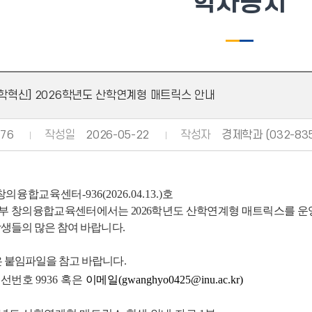
학사공지
대학혁신] 2026학년도 산학연계형 매트릭스 안내
76
작성일
2026-05-22
작성자
경제학과 (032-835
창의융합교육센터
-936(2026.04.13.)
호
부
창의융합교육센터에서는
2026
학년도 산학연계형 매트릭스를 운
학생들의 많은 참여 바랍니다.
은 붙임파일을 참고 바랍니다.
내선번호
9936
혹은
이메일
(gwanghyo0425@inu.ac.kr)