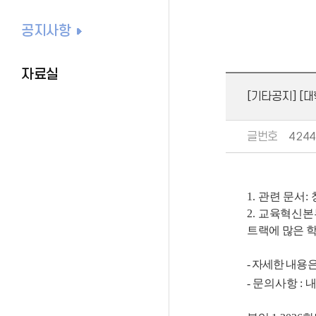
공지사항
자료실
[기타공지] [
글번호
4244
1.
관련 문서
:
2.
교육혁신본
트랙에
많은 
- 자세한 내용
- 문의사항
: