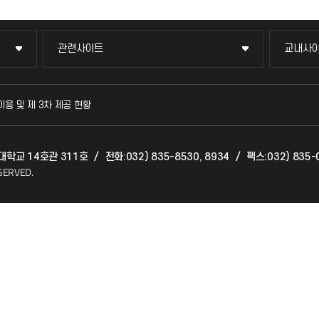
관련사이트
교내사
관련사이트
교내사
국방헬프콜
교수회
이용 및 제 3차 제공 현황
발전기금
교육혁
천대학교 14호관 311호
/
전화:032) 835-8530, 8934
/
팩스:032) 835-
산학협력단
국제교
SERVED.
소비자생활협동조합
국제지
총동문회
공자아
기초교
공학교