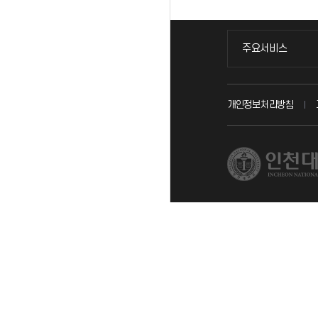
주요서비스
주요서비스
교무회의방송
개인정보처리방침
교수채용
시설예약
인터넷증명
입학안내
직원채용
취업정보(학생)