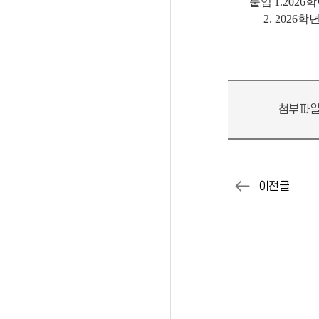
붙임
1.
2026
학
2. 2026
학년
첨부파