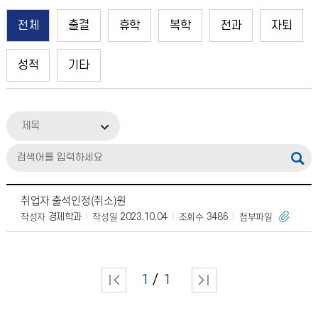
전체
출결
휴학
복학
전과
자퇴
성적
기타
제목
취업자 출석인정(취소)원
작성자
작성일
조회수
첨부파일
경제학과
2023.10.04
3486
1
1