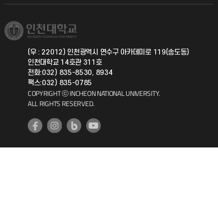
학생서비스 지킴이
소비자생활협동조합
국제교류과
취업정보(학생)
총동문회
국제지원과
(우 : 22012) 인천광역시 연수구 아카데미로 119(송도동)
인천대학교 14호관 311호
공자아카데미
전화:032) 835-8530, 8934
팩스:032) 835-0785
기초교육원
COPYRIGHT ⓒ INCHEON NATIONAL UNIVERSITY.
ALL RIGHTS RESERVED.
공학교육혁신센터
대학생활상담센터
사회봉사센터
생활원
원격지원