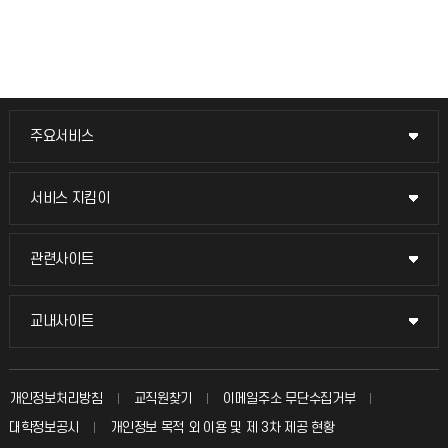
주요서비스
주요서비스
교무회의방송
서비스 지킴이
서비스 지킴이
교수채용
묻고 답하기
관련사이트
관련사이트
시설예약
불친절신고
국방헬프콜
교내사이트
교내사이트
인터넷증명
자주 묻는 질문(FAQ)
발전기금
교수회
입학안내
개인정보처리방침
교직원찾기
이메일주소 무단수집거부
칭찬마당
산학협력단
교육혁신본부
대학정보공시
개인정보 목적 외 이용 및 제 3차 제공 현황
직원채용