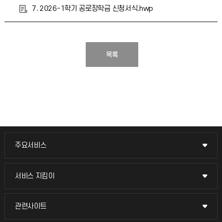
7. 2026-1학기 공로장학금 신청서식.hwp
목록
주요서비스
주요서비스
교무회의방송
서비스 지킴이
서비스 지킴이
교수채용
묻고 답하기
관련사이트
관련사이트