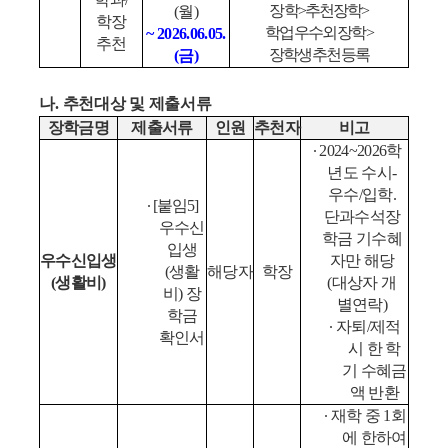
장학
>
추천장학
>
(
월
)
학장
학업우수외장학
>
~ 2026.06.05.
추천
장학생추천등록
(
금
)
나
.
추천대상 및 제출서류
장학금명
제출서류
인원
추천자
비고
∙
2024~2026
학
년도 수시
-
우수
/
입학
.
∙
[
붙임
5]
단과수석장
우수신
학금 기수혜
입생
우수신입생
자만 해당
(
생활
해당자
학장
(
생활비
)
(대상자 개
비
)
장
별연락
)
학금
∙
자퇴
/
제적
확인서
시 한 학
기 수혜금
액 반환
∙
재학 중
1
회
에 한하여