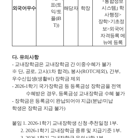
｢
통합정보
표
(
토
시스템
｣
학
외국어우수
해당자
학장
익
/
토
사행정
>
플
(iB
장학
>
기초정
T))
보
>
외국어
자격등록 메
뉴에 등록
다
.
유의사항
-
교내장학금은 교내장학금 간 이중수혜가 불가
※
단
,
공로
,
고시
(1
차 합격
),
봉사
(ROTC
제외
),
간부
,
우수신입생
(
생활비
)
장학금 제외
-
2026-1
학기 국가장학금 등 등록금성 장학금을 전액
수혜받은 경우
,
등록금성 교내장학금 수혜 불가
-
장학금은 등록금이 완납되어야 지급
(
분납
/
미납
학생은 장학금 지급 불가
)
붙임
1. 2026-1
학기 교내장학생 신청
·
추천일정
1
부
.
2. 2026-1
학기 교내장학금 종류 및 지급기준
1
부
.
3. 2026-1
학기 교내장학금 유의사항
1
부
.