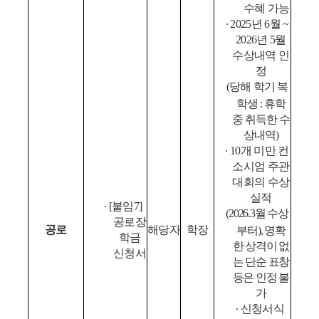
수혜 가능
∙
2025
년
6
월
~
2026
년
5
월
수상내역 인
정
(
당해 학기 복
학생
:
휴학
중 취득한 수
상내역
)
∙
10
개 미만 컨
소시엄 주관
대회의 수상
실적
∙
[
붙임
7]
(2026.3
월 수상
공로장
공로
해당자
학장
부터
),
명확
학금
한 상격이 없
신청서
는 단순 표창
등은 인정 불
가
∙
신청서식