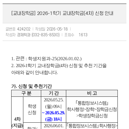
[교내장학금] 2026-1학기 교내장학금(4차) 신청 안내
글번호
424202
작성일
2026-05-18
작성자
경제학과 (032-835-8530)
조회수
1613
1.
관련
:
학생지원과
-25(2026.01.02.)
2.
2026-1
학기 교내장학금
(4
차
)
신청 및 추천 기간을
아래와 같이 안내합니다.
가
.
신청 및 추천기간
구 분
기 간
비 고
2026.05.25.
｢
통합정보시스템
｣
학생
(
월
) 09
시
학사행정
>
장학
>
장학금신청
신청
~ 2026.05.29.
>
학생장학금신청
4
차
(
금
) 18
시
(
지급
)
2026.06.01.
｢
통합정보시스템
｣
학사행정
>
학과
/