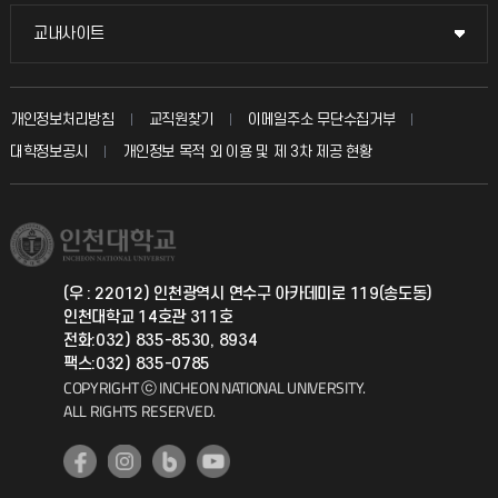
시설예약
불친절신고
국방헬프콜
교내사이트
교내사이트
인터넷증명
자주 묻는 질문(FAQ)
발전기금
교수회
입학안내
개인정보처리방침
교직원찾기
이메일주소 무단수집거부
칭찬마당
산학협력단
교육혁신본부
대학정보공시
개인정보 목적 외 이용 및 제 3차 제공 현황
직원채용
학생서비스 지킴이
소비자생활협동조합
국제교류과
취업정보(학생)
총동문회
국제지원과
(우 : 22012) 인천광역시 연수구 아카데미로 119(송도동)
인천대학교 14호관 311호
공자아카데미
전화:032) 835-8530, 8934
팩스:032) 835-0785
기초교육원
COPYRIGHT ⓒ INCHEON NATIONAL UNIVERSITY.
ALL RIGHTS RESERVED.
공학교육혁신센터
대학생활상담센터