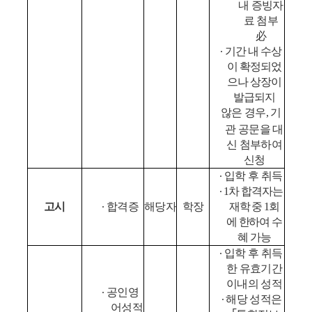
내 증빙자
료 첨부
必
∙
기간 내 수상
이 확정되었
으나 상장이
발급되지
않은 경우
,
기
관 공문을 대
신 첨부하여
신청
∙
입학 후 취득
∙
1
차 합격자는
고시
∙
합격증
해당자
학장
재학 중
1
회
에 한하여 수
혜 가능
∙
입학 후 취득
한 유효기간
이내의 성적
∙
공인영
∙
해당 성적은
어성적