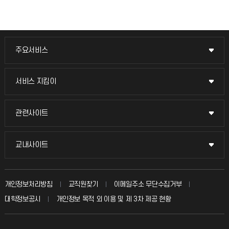
주요서비스
주요서비스
교무회의방송
서비스 지킴이
서비스 지킴이
교수채용
묻고 답하기
관련사이트
관련사이트
시설예약
불친절신고
국방헬프콜
교내사이트
교내사이트
인터넷증명
자주 묻는 질문(FAQ)
발전기금
교수회
입학안내
개인정보처리방침
교직원찾기
이메일주소 무단수집거부
칭찬마당
산학협력단
교육혁신본부
대학정보공시
개인정보 목적 외 이용 및 제 3차 제공 현황
직원채용
학생서비스 지킴이
소비자생활협동조합
국제교류과