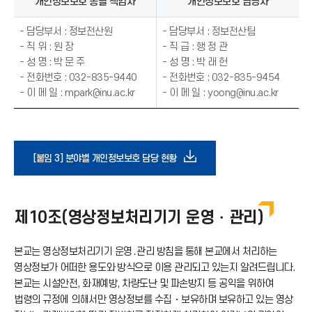
개인정보보호 총괄 책임자
개인정보보호 담당자
- 담당부서 : 정보전산원
- 담당부서 : 정보전산팀
- 직 위 : 원 장
- 직 급 : 행 정 관
- 성 명 : 박 문 주
- 성 명 : 박 래 헌
- 전화번호 : 032-835-9440
- 전화번호 : 032-835-9454
- 이 메 일 : mpark@inu.ac.kr
- 이 메 일 : yoong@inu.ac.kr
다
[붙임 3] 분야별 개인정보보호 담당 현황
운
제10조(영상정보처리기기 운영・관리)
로
본교는 영상정보처리기기 운영․관리 방침을 통해 본교에서 처리하는
드
영상정보가 어떠한 용도와 방식으로 이용 관리되고 있는지 알려드립니다.
본교는 시설안전, 화재예방, 차량도난 및 파손방지 등 공익을 위하여
아
법령의 규정에 의해서만 영상정보를 수집・보유하며 보유하고 있는 영상