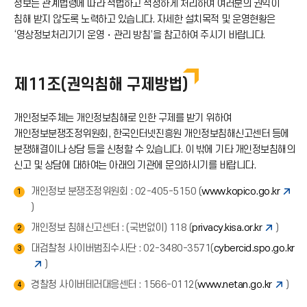
정보는 관계법령에 따라 적법하고 적정하게 처리하여 여러분의 권익이
침해 받지 않도록 노력하고 있습니다. 자세한 설치목적 및 운영현황은
이
‘영상정보처리기기 운영・관리 방침’을 참고하여 주시기 바랍니다.
콘
제11조(권익침해 구제방법)
개인정보주체는 개인정보침해로 인한 구제를 받기 위하여
개인정보분쟁조정위원회, 한국인터넷진흥원 개인정보침해신고센터 등에
분쟁해결이나 상담 등을 신청할 수 있습니다. 이 밖에 기타 개인정보침해의
신고 및 상담에 대하여는 아래의 기관에 문의하시기를 바랍니다.
개인정보 분쟁조정위원회 : 02-405-5150 (
www.kopico.go.kr
1
)
개인정보 침해신고센터 : (국번없이) 118 (
privacy.kisa.or.kr
)
2
대검찰청 사이버범죄수사단 : 02-3480-3571(
cybercid.spo.go.kr
3
)
경찰청 사이버테러대응센터 : 1566-0112(
www.netan.go.kr
)
4