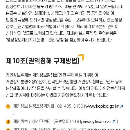
본교는 영상정보처리기기 운영․관리 방침을 통해 본교에서 처리하는
드
영상정보가 어떠한 용도와 방식으로 이용 관리되고 있는지 알려드립니다.
본교는 시설안전, 화재예방, 차량도난 및 파손방지 등 공익을 위하여
아
법령의 규정에 의해서만 영상정보를 수집・보유하며 보유하고 있는 영상
정보는 관계법령에 따라 적법하고 적정하게 처리하여 여러분의 권익이
침해 받지 않도록 노력하고 있습니다. 자세한 설치목적 및 운영현황은
이
‘영상정보처리기기 운영・관리 방침’을 참고하여 주시기 바랍니다.
콘
제10조(권익침해 구제방법)
개인정보주체는 개인정보침해로 인한 구제를 받기 위하여
개인정보분쟁조정위원회, 한국인터넷진흥원 개인정보침해신고센터 등에
분쟁해결이나 상담 등을 신청할 수 있습니다. 이 밖에 기타 개인정보침해의
신고 및 상담에 대하여는 아래의 기관에 문의하시기를 바랍니다.
개인정보 분쟁조정위원회 : 02-405-5150 (
www.kopico.go.kr
1
)
개인정보 침해신고센터 : (국번없이) 118 (
privacy.kisa.or.kr
)
2