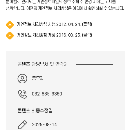
분야별로 관리되는 개인정보파일의 정보 주체 수 변경 시에는 고지를
생략합니다. 이전의 개인정보 처리방침은 아래에서 확인하실 수 있습니다.
알
개인정보 처리방침 시행 2012. 04. 24. (클릭)
림
알
개인정보 처리방침 개정 2016. 03. 25. (클릭)
(
림
*
(
아
*
이
아
콘
콘텐츠 담당부서 및
연락처
이
)
콘
)
총무과
032-835-9360
콘텐츠 최종
수정일
2025-08-14