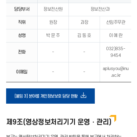
담당부서
정보전산원
정보전산과
직위
원장
과장
선임주무관
성명
박 문 주
김 동 호
이 예 란
032)835-
전화
-
-
9454
aplusyou@inu
이메일
-
-
.ac.kr
다
[붙임 3] 분야별 개인정보보호 담당 현황
운
제9조(영상정보처리기기 운영・관리)
로