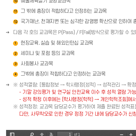
예술체육실기 교양교과목
10
그 밖에 총장이 적합하다고 인정하는 교과목
11
국가재난, 천재지변 또는 심각한 감염병 확산으로 인하여 
12
오
다음 각 호의 교과목은 P(Pass) / F(Fail)방식으로 평가할 수 있
른
현장교육․실습 및 해외인턴십 교과목
1
쪽
세미나 및 포럼 등의 교과목
화
2
살
사회봉사 교과목
3
표
그밖에 총장이 적합하다고 인정하는 교과목
4
(
→
오
※ 성적열람: [통합정보 → 학사행정(성적) → 성적관리 → 확정
)
른
- 기말 강의평가 및 연구실 안전교육 이수 후 성적 열람 가능
쪽
- 성적 확정 이후에는 [학사행정(학적) → 개인학적조회]에
화
※ 성적정정: 교과목 담당교수가 평가하여 제출 완료된 성적표
살
다만, 사무착오로 인한 경우 정정 기간 내에 담당교수가 신
표
(
→