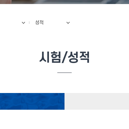
성적
시험/성적