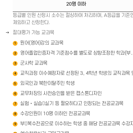
(
20명 이하
→
등급별 인원 산정시 소수는 절상하여 처리하며, A등급을 기준
)
제외하고 산정한다.
오
절대평가 가능 교과목
른
원어(영어)강의 교과목
1
쪽
영어졸업인증자격 기준점수를 별도로 상향조정한 학과(부․
화
2
살
군사학 교과목
3
표
교직과정 이수예정자로 선정된 3, 4학년 학생의 교직과목
4
(
→
외국인과 북한이탈주민 학생
5
)
교무처장의 사전승인을 받은 캡스톤디자인
6
실험‧실습실기 등 필요하다고 인정되는 전공교과목
7
수강인원이 10명 이하인 전공교과목
8
부복수전공으로 이수하는 학생 중 해당 전공교과목 수강
9