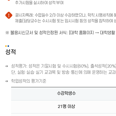
주
추가시험을 실시하여 성적 부여
의
(
결시자특례: 수업일수 2/3 이상 수강하였으나, 학칙 시행세칙에
느
제출(담당교수는 수시시험 또는 임시시험 등의 성적을 참작하여 성적
낌
주
표
의
※ 불응시신고서 및 성적인정원 서식: [대학 홈페이지 → 대학생활
아
(
이
느
콘
낌
성적
)
표
아
오
성적평가: 성적은 기말시험 및 수시시험(60%), 출석성적(20%)
이
콘
른
단, 실험·실습·실기 교과목 및 방송·통신에 의해 운영하는 교과
)
쪽
오
학업성적의 평가기준
화
른
살
쪽
수강학생수
표
화
(
살
21명 이상
→
표
)