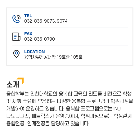
TEL
032-835-9073, 9074
전
FAX
화
032-835-0790
번
팩
호
LOCATION
스
융합자유전공대학 19호관 105호
번
위
호
치
소개
융합학부는 인천대학교의 융복합 교육의 리드를 비전으로 학생
및 사회 수요에 부응하는 다양한 융복합 프로그램과 학위과정을
개발하여 운영하고 있습니다. 융복합 프로그램으로는 INU
나노디그리, 매트릭스가 운영중이며, 학위과정으로는 학생설계
융합전공, 연계전공을 담당하고 있습니다.